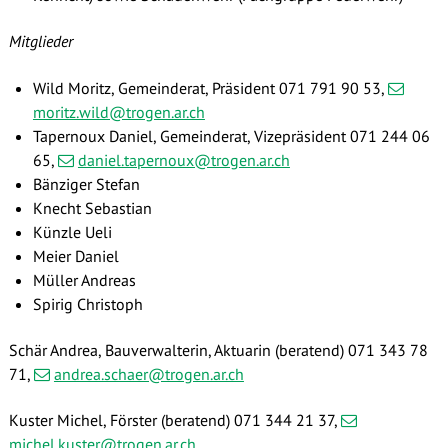
Mitglieder
Wild Moritz
, Gemeinderat, Präsident
071 791 90 53
,
moritz.wild@trogen.ar.ch
Tapernoux Daniel, Gemeinderat, Vizepräsident
071 244 06
65
,
daniel.tapernoux@trogen.ar.ch
Bänziger Stefan
Knecht Sebastian
Künzle Ueli
Meier Daniel
Müller Andreas
Spirig Christoph
Schär Andrea, Bauverwalterin, Aktuarin (beratend) 071 343 78
71,
andrea.schaer@trogen.ar.ch
Kuster
Michel, Förster (beratend) 071 344 21 37,
michel.kuster@trogen.ar.ch